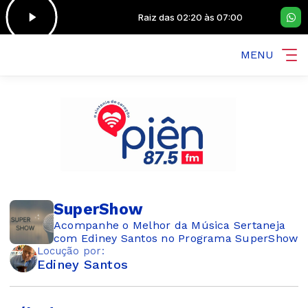
2:20 às 07:00
Raiz das 02:20 às 07:00
MENU
SuperShow
Acompanhe o Melhor da Música Sertaneja
com Ediney Santos no Programa SuperShow
Locução por:
Ediney Santos