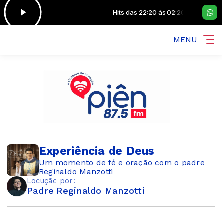
s 22:20 às 02:20
Hits das 22:20 às 02:20
MENU
Experiência de Deus
Um momento de fé e oração com o padre
Reginaldo Manzotti
Locução por:
Padre Reginaldo Manzotti